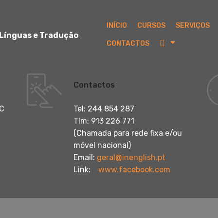
INÍCIO
CURSOS
SERVIÇOS
 Línguas e Tradução
CONTACTOS
Contactos
/C
Tel: 244 854 287
Tlm: 913 226 771
(Chamada para rede fixa e/ou
móvel nacional)
Email:
geral@inenglish.pt
Link:
www.facebook.com